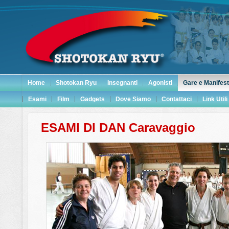
Home
Shotokan Ryu
Insegnanti
Agonisti
Gare e Manifest
Esami
Film
Gadgets
Dove Siamo
Contattaci
Link Utili
ESAMI DI DAN Caravaggio