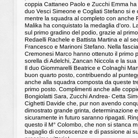
coppia Cattaneo Paolo e Zucchi Emma ha ott
duo Vesci Simeone e Cogliati Stefano si e cl
mentre la squadra al completo con anche F
Malika ha conquistato la medaglia d'oro. L
sul primo gradino del podio, grazie al prim
Redaelli Rachele e Battista Martina e al s
Francesco e Marinoni Stefano. Nella fasci
Cremonesi Marco hanno ottenuto il primo po
sorella di Adelchi, Zancan Niccola e la su
Il duo Giommarelli Beatrice e Colnaghi Mar
buon quarto posto, contribuendo al punte
anche alla squadra composta da queste tre 
primo posto. Complimenti anche alle copp
Bongiolatti Sara, Zucchi Andrea- Cetta Si
Cighetti Davide che, pur non avendo conqu
dimostrato grande grinta, determinazione e
sicuramente in futuro saranno ripagati. Ri
questo il M° Colombo, che non si stanca mai
bagaglio di conoscenze e di passione ai su