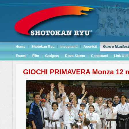
Home
Shotokan Ryu
Insegnanti
Agonisti
Gare e Manifest
Esami
Film
Gadgets
Dove Siamo
Contattaci
Link Utili
GIOCHI PRIMAVERA Monza 12 m